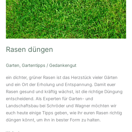
Rasen düngen
Garten
,
Gartentipps
/
Gedankengut
ein dichter, grüner Rasen ist das Herzstück vieler Gärten
und ein Ort der Erholung und Entspannung. Damit euer
Rasen gesund und kräftig wächst, ist die richtige Düngung
entscheidend. Als Experten für Garten- und
Landschaftsbau bei Schröder und Wagner möchten wir
euch heute einige Tipps geben, wie ihr euren Rasen richtig
düngen könnt, um ihn in bester Form zu halten.