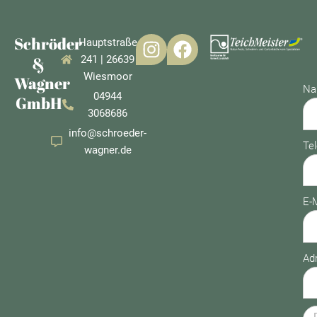
Schröder
Hauptstraße
&
241 | 26639
Wiesmoor
Wagner
N
04944
GmbH
3068686
info@schroeder-
Te
wagner.de
E-M
Ad